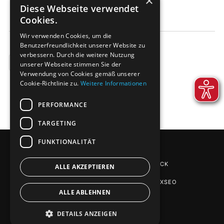
×
am Markt an.
Diese Webseite verwendet
Cookies.
Wir verwenden Cookies, um die
Benutzerfreundlichkeit unserer Website zu
verbessern. Durch die weitere Nutzung
BEISPIELE
unserer Webseite stimmen Sie der
Verwendung von Cookies gemäß unserer
Cookie-Richtlinie zu.
Weitere Informationen
PERFORMANCE
TARGETING
FUNKTIONALITÄT
EPS-VERPACKUNGEN
VON DE-PACK
ALLE AKZEPTIEREN
SEO AGENTUR STUTTGART
: PHOENIXSEO
ALLE ABLEHNEN
DETAILS ANZEIGEN