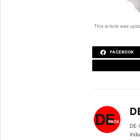
This article was upd
FACEBOOK
D
DE-
indu