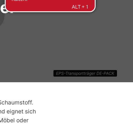
er
EPS-Transportträger DE-PACK
Schaumstoff.
d eignet sich
Möbel oder