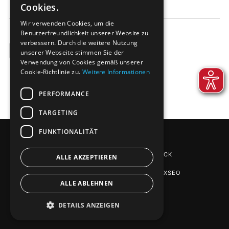
Cookies.
Wir verwenden Cookies, um die
Benutzerfreundlichkeit unserer Website zu
verbessern. Durch die weitere Nutzung
BEISPIELE
unserer Webseite stimmen Sie der
Verwendung von Cookies gemäß unserer
Cookie-Richtlinie zu.
Weitere Informationen
PERFORMANCE
TARGETING
FUNKTIONALITÄT
EPS-VERPACKUNGEN
VON DE-PACK
ALLE AKZEPTIEREN
SEO AGENTUR STUTTGART
: PHOENIXSEO
ALLE ABLEHNEN
DETAILS ANZEIGEN